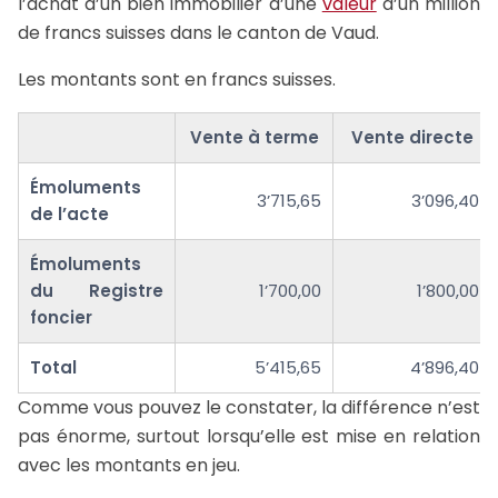
l’achat d’un bien immobilier d’une
valeur
d’un million
de francs suisses dans le canton de Vaud.
Les montants sont en francs suisses.
Vente à terme
Vente directe
Émoluments
3’715,65
3’096,40
de l’acte
Émoluments
du Registre
1’700,00
1’800,00
foncier
Total
5’415,65
4’896,40
Comme vous pouvez le constater, la différence n’est
pas énorme, surtout lorsqu’elle est mise en relation
avec les montants en jeu.