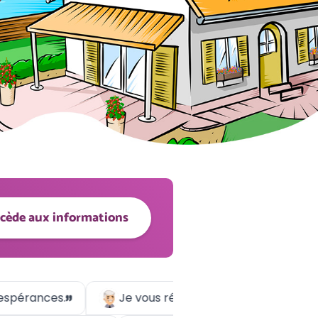
ccède aux informations
ances.
Je vous réitère mes remerciements et peu