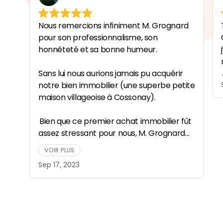
Nous remercions infiniment M. Grognard
pour son professionnalisme, son
honnêteté et sa bonne humeur.
Sans lui nous aurions jamais pu acquérir
notre bien immobilier (une superbe petite
maison villageoise à Cossonay).
Bien que ce premier achat immobilier fût
assez stressant pour nous, M. Grognard
nous a rassurés et nous a expliqué avec
VOIR PLUS
professionnalisme et simplicité toute la
Sep 17, 2023
marche à suivre.
Que du bonheur d'avoir pu entreprendre
notre démarche à ses côtés.
Un grand merci à lui et à bientôt.