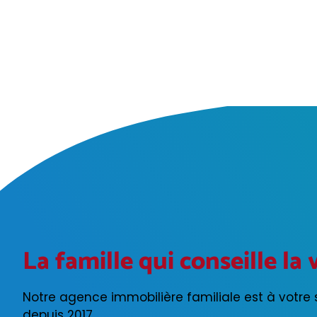
Nicolas et Carine Mothes.
La famille qui conseille la 
Notre agence immobilière familiale est à votre 
depuis 2017.