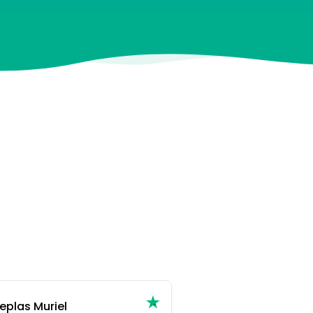
eplas Muriel
ks wizz