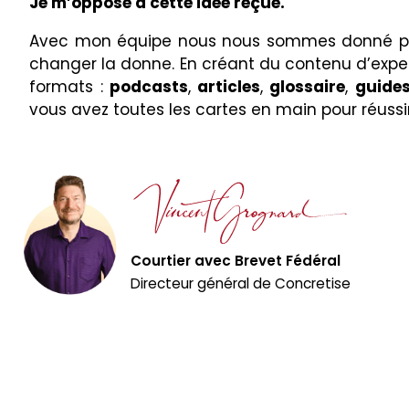
Je m’oppose à cette idée reçue.
Avec mon équipe nous nous sommes donné po
changer la donne. En créant du contenu d’exper
formats :
podcasts
,
articles
,
glossaire
,
guide
vous avez toutes les cartes en main pour réussir
Courtier avec Brevet Fédéral
Directeur général de Concretise