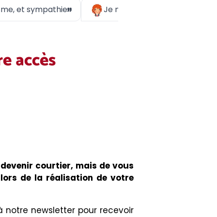
sionnalisme, et sympathie
Je n'ai que 5 étoiles à m
re accès
 devenir courtier, mais de vous
lors de la réalisation de votre
 notre newsletter pour recevoir