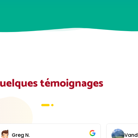
uelques témoignages
Greg N.
Vand