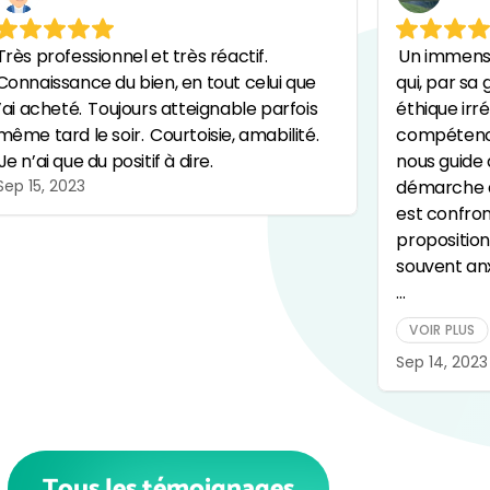
Très professionnel et très réactif.
Un immens
Connaissance du bien, en tout celui que
qui, par sa 
j’ai acheté.
Toujours atteignable parfois
éthique irr
même tard le soir.
Courtoisie, amabilité.
compétence
Je n’ai que du positif à dire.
nous guide 
Sep 15, 2023
démarche de
est confron
proposition
souvent an
Un réel ang
VOIR PLUS
chacun.
Sep 14, 2023
Tous les témoignages