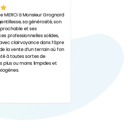
e MERCI à Monsieur Grognard
Un grand MERCI à IMM
gentillesse, sa générosité, son
particulièrement M. G
éprochable et ses
traitement de notre do
s professionnelles solides,
efficacité, professionn
avec clairvoyance dans l’âpre
sympathie
sont les m
 la vente d’un terrain où l’on
en tête pour résumer
té à toutes sortes de
:-) Nous peignons à v
s plus ou moins limpides et
via 2 grandes agences
xiogènes.
et suite à un léger re
stratégie, nous avons 
e gardien que je souhaite à
vendre au prix espéré,
VOIR PLUS
mois après avoir confi
Sep 10, 2023
Grognard ! Nous ne p
vivement recommande
d'IMMO 4G...