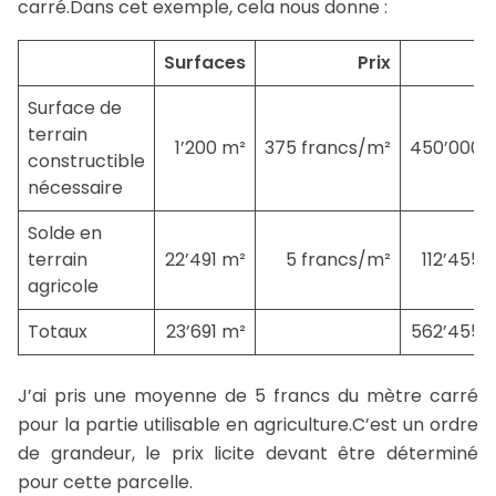
carré.Dans cet exemple, cela nous donne :
Surfaces
Prix
Surface de
terrain
1’200 m²
375 francs/m²
450’000 f
constructible
nécessaire
Solde en
terrain
22’491 m²
5 francs/m²
112’455 
agricole
Totaux
23’691 m²
562’455 f
J’ai pris une moyenne de 5 francs du mètre carré
pour la partie utilisable en agriculture.C’est un ordre
de grandeur, le prix licite devant être déterminé
pour cette parcelle.