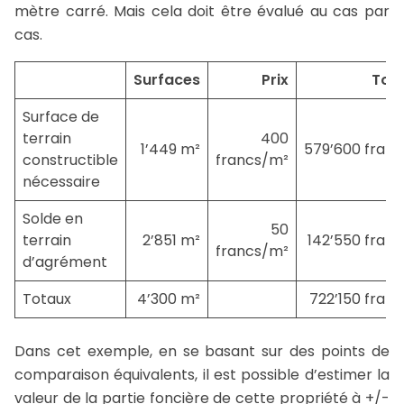
mètre carré. Mais cela doit être évalué au cas par
cas.
Surfaces
Prix
Tota
Surface de
terrain
400
1’449 m²
579’600 franc
constructible
francs/m²
nécessaire
Solde en
50
terrain
2’851 m²
142’550 franc
francs/m²
d’agrément
Totaux
4’300 m²
722’150 franc
Dans cet exemple, en se basant sur des points de
comparaison équivalents, il est possible d’estimer la
valeur de la partie foncière de cette propriété à +/-