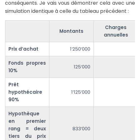
conséquents. Je vais vous démontrer cela avec une
simulation identique à celle du tableau précédent :
Charges
Montants
annuelles
Prix d’achat
1’250’000
Fonds propres
125’000
10%
Prêt
hypothécaire
1’125’000
90%
Hypothèque
en premier
rang = deux
833’000
tiers du prix