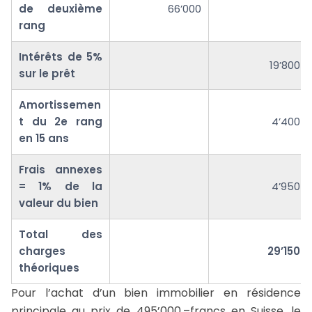
de deuxième
66’000
rang
Intérêts de 5%
19’800
sur le prêt
Amortissemen
t du 2e rang
4’400
en 15 ans
Frais annexes
= 1% de la
4’950
valeur du bien
Total des
charges
29’150
théoriques
Pour l’achat d’un bien immobilier en résidence
principale au prix de 495’000.–francs en Suisse, le