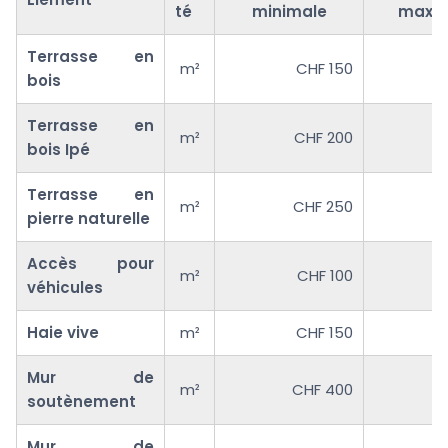
té
minimale
maxim
Terrasse en
m²
CHF 150
bois
Terrasse en
m²
CHF 200
bois Ipé
Terrasse en
m²
CHF 250
pierre naturelle
Accès pour
m²
CHF 100
véhicules
Haie vive
m²
CHF 150
Mur de
m²
CHF 400
soutènement
Mur de