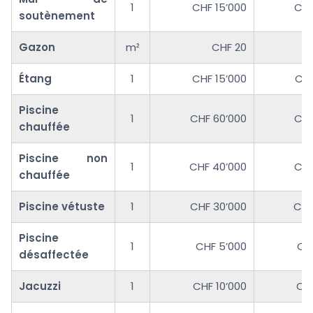
1
CHF 15’000
CHF
soutènement
Gazon
m²
CHF 20
Étang
1
CHF 15’000
CHF
Piscine
1
CHF 60’000
CHF
chauffée
Piscine non
1
CHF 40’000
CHF
chauffée
Piscine vétuste
1
CHF 30’000
CHF
Piscine
1
CHF 5’000
CH
désaffectée
Jacuzzi
1
CHF 10’000
CHF