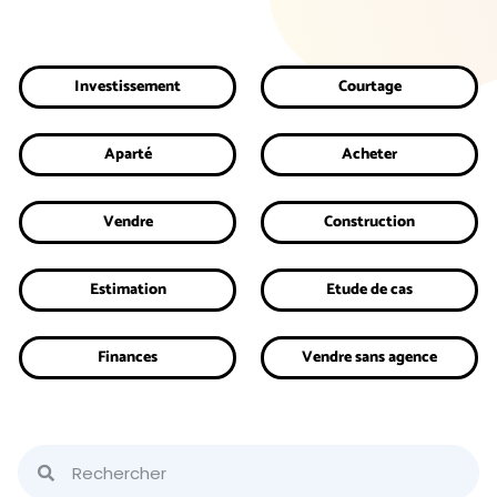
Investissement
Courtage
Aparté
Acheter
Vendre
Construction
Estimation
Etude de cas
Finances
Vendre sans agence