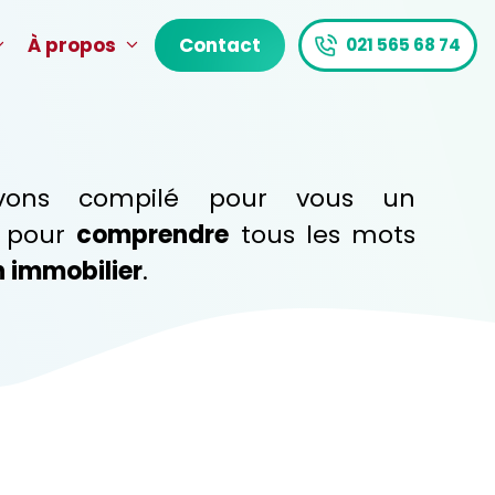
À propos
Contact
021 565 68 74
vons compilé pour vous un
e pour
comprendre
tous les mots
n immobilier
.