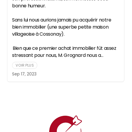
bonne humeur.
Sans lui nous aurions jamais pu acquérir notre
bien immobilier (une superbe petite maison
villageoise à Cossonay).
Bien que ce premier achat immobilier fût assez
stressant pour nous, M. Grognard nous a
rassurés et nous a expliqué avec
VOIR PLUS
professionnalisme et simplicité toute la marche
Sep 17, 2023
à suivre.
Que du bonheur d'avoir pu entreprendre notre
démarche à ses côtés.
Un grand merci à lui et à bientôt.
Nicolas et Carine Mothes.